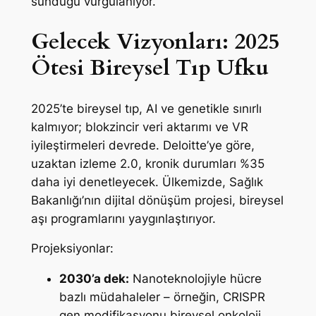
sunduğu vurgulanıyor.
Gelecek Vizyonları: 2025
Ötesi Bireysel Tıp Ufku
2025’te bireysel tıp, AI ve genetikle sınırlı
kalmıyor; blokzincir veri aktarımı ve VR
iyileştirmeleri devrede. Deloitte’ye göre,
uzaktan izleme 2.0, kronik durumları %35
daha iyi denetleyecek. Ülkemizde, Sağlık
Bakanlığı’nın dijital dönüşüm projesi, bireysel
aşı programlarını yaygınlaştırıyor.
Projeksiyonlar:
2030’a dek:
Nanoteknolojiyle hücre
bazlı müdahaleler – örneğin, CRISPR
gen modifikasyonu bireysel onkoloji