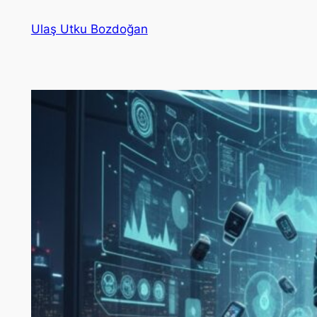
İçeriğe
Ulaş Utku Bozdoğan
geç