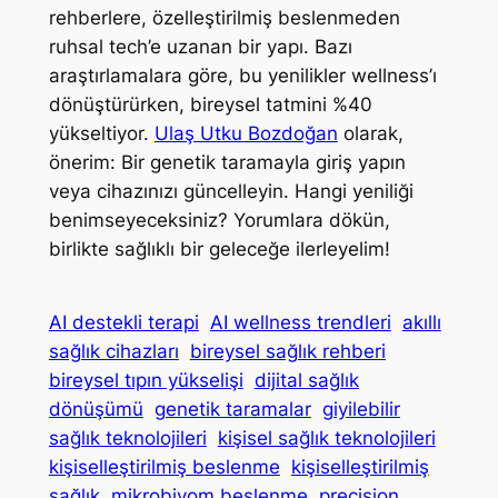
rehberlere, özelleştirilmiş beslenmeden
ruhsal tech’e uzanan bir yapı. Bazı
araştırlamalara göre, bu yenilikler wellness’ı
dönüştürürken, bireysel tatmini %40
yükseltiyor.
Ulaş Utku Bozdoğan
olarak,
önerim: Bir genetik taramayla giriş yapın
veya cihazınızı güncelleyin. Hangi yeniliği
benimseyeceksiniz? Yorumlara dökün,
birlikte sağlıklı bir geleceğe ilerleyelim!
AI destekli terapi
AI wellness trendleri
akıllı
sağlık cihazları
bireysel sağlık rehberi
bireysel tıpın yükselişi
dijital sağlık
dönüşümü
genetik taramalar
giyilebilir
sağlık teknolojileri
kişisel sağlık teknolojileri
kişiselleştirilmiş beslenme
kişiselleştirilmiş
sağlık
mikrobiyom beslenme
precision