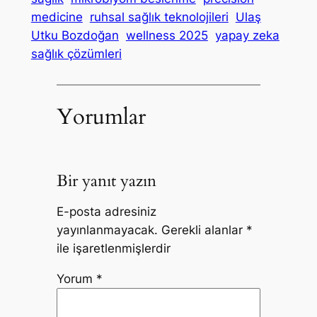
medicine
ruhsal sağlık teknolojileri
Ulaş
Utku Bozdoğan
wellness 2025
yapay zeka
sağlık çözümleri
Yorumlar
Bir yanıt yazın
E-posta adresiniz
yayınlanmayacak.
Gerekli alanlar
*
ile işaretlenmişlerdir
Yorum
*