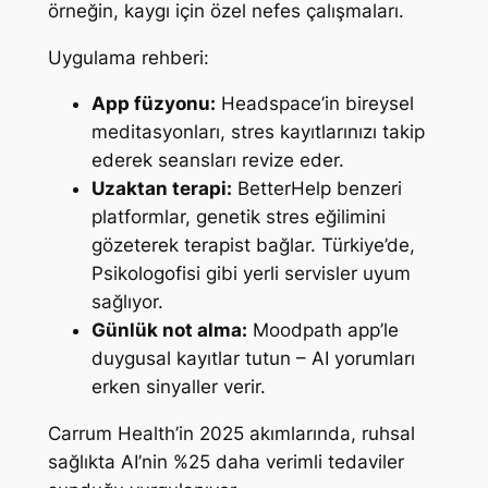
örneğin, kaygı için özel nefes çalışmaları.
Uygulama rehberi:
App füzyonu:
Headspace’in bireysel
meditasyonları, stres kayıtlarınızı takip
ederek seansları revize eder.
Uzaktan terapi:
BetterHelp benzeri
platformlar, genetik stres eğilimini
gözeterek terapist bağlar. Türkiye’de,
Psikologofisi gibi yerli servisler uyum
sağlıyor.
Günlük not alma:
Moodpath app’le
duygusal kayıtlar tutun – AI yorumları
erken sinyaller verir.
Carrum Health’in 2025 akımlarında, ruhsal
sağlıkta AI’nin %25 daha verimli tedaviler